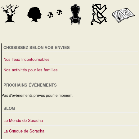
a
r
e
e
m
t
d
m
e
e
n
i
e
t
n
o
s
É
t
CHOISISSEZ SELON VOS ENVIES
n
v
Nos lieux incontournables
d
è
Nos activités pour les familles
e
n
PROCHAINS ÉVÉNEMENTS
v
e
Pas d'évènements prévus pour le moment.
u
m
BLOG
e
e
Le Monde de Soracha
s
n
La Critique de Soracha