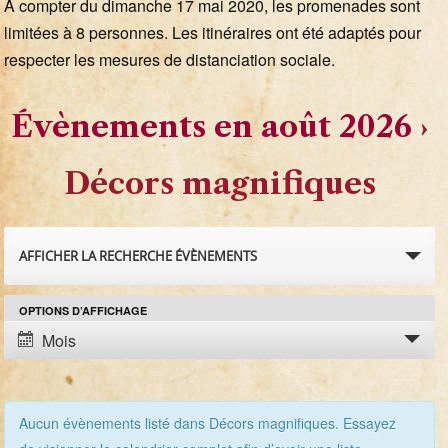
A compter du dimanche 17 mai 2020, les promenades sont
limitées à 8 personnes. Les itinéraires ont été adaptés pour
respecter les mesures de distanciation sociale.
Évènements en août 2026
›
Décors magnifiques
R
AFFICHER LA RECHERCHE ÉVÈNEMENTS
e
OPTIONS D’AFFICHAGE
N
c
Mois
a
h
v
e
i
Aucun évènements listé dans Décors magnifiques. Essayez
g