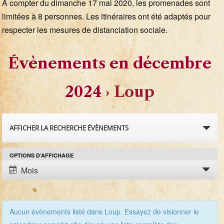
A compter du dimanche 17 mai 2020, les promenades sont
limitées à 8 personnes. Les itinéraires ont été adaptés pour
respecter les mesures de distanciation sociale.
Évènements en décembre
2024
› Loup
R
AFFICHER LA RECHERCHE ÉVÈNEMENTS
e
OPTIONS D’AFFICHAGE
N
c
Mois
a
h
v
e
i
Aucun évènements listé dans Loup. Essayez de visionner le
g