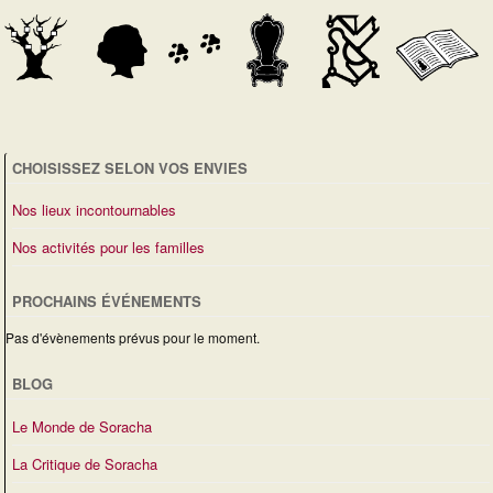
a
r
e
e
m
t
d
m
e
e
n
i
e
t
n
o
s
É
t
CHOISISSEZ SELON VOS ENVIES
n
v
Nos lieux incontournables
d
è
Nos activités pour les familles
e
n
PROCHAINS ÉVÉNEMENTS
v
e
Pas d'évènements prévus pour le moment.
u
m
BLOG
e
e
Le Monde de Soracha
s
n
La Critique de Soracha