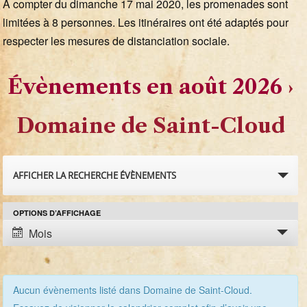
A compter du dimanche 17 mai 2020, les promenades sont
limitées à 8 personnes. Les itinéraires ont été adaptés pour
respecter les mesures de distanciation sociale.
Évènements en août 2026
›
Domaine de Saint-Cloud
R
AFFICHER LA RECHERCHE ÉVÈNEMENTS
e
OPTIONS D’AFFICHAGE
N
c
Mois
a
h
v
e
i
Aucun évènements listé dans Domaine de Saint-Cloud.
g