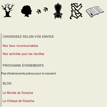
a
r
e
e
m
t
d
m
e
e
n
i
e
t
n
o
s
É
t
CHOISISSEZ SELON VOS ENVIES
n
v
Nos lieux incontournables
d
è
Nos activités pour les familles
e
n
PROCHAINS ÉVÉNEMENTS
v
e
Pas d'évènements prévus pour le moment.
u
m
BLOG
e
e
Le Monde de Soracha
s
n
La Critique de Soracha