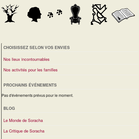
a
r
e
e
m
t
d
m
e
e
n
i
e
t
n
o
s
É
t
CHOISISSEZ SELON VOS ENVIES
n
v
Nos lieux incontournables
d
è
Nos activités pour les familles
e
n
PROCHAINS ÉVÉNEMENTS
v
e
Pas d'évènements prévus pour le moment.
u
m
BLOG
e
e
Le Monde de Soracha
s
n
La Critique de Soracha