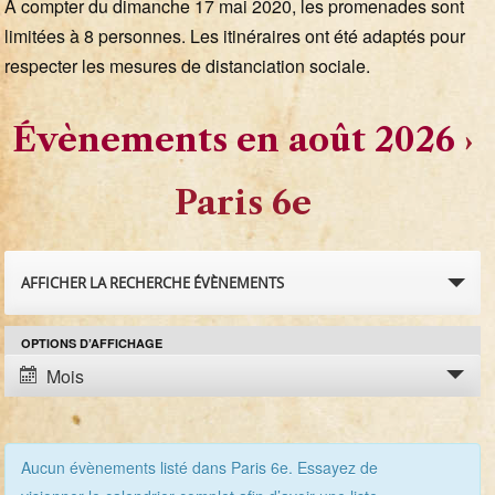
A compter du dimanche 17 mai 2020, les promenades sont
limitées à 8 personnes. Les itinéraires ont été adaptés pour
respecter les mesures de distanciation sociale.
Évènements en août 2026
›
Paris 6e
R
AFFICHER LA RECHERCHE ÉVÈNEMENTS
e
OPTIONS D’AFFICHAGE
N
c
Mois
a
h
v
e
i
Aucun évènements listé dans Paris 6e. Essayez de
g