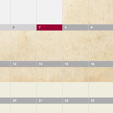
6
7
8
9
13
14
15
16
20
21
22
23