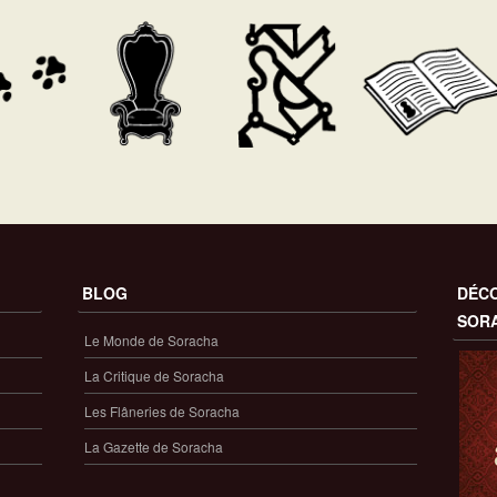
BLOG
DÉCO
SOR
Le Monde de Soracha
La Critique de Soracha
Les Flâneries de Soracha
La Gazette de Soracha