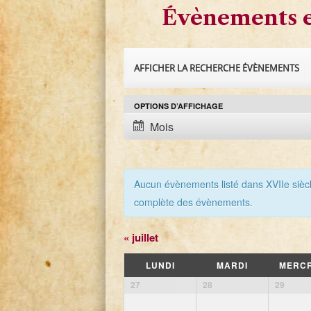
Évènements e
R
AFFICHER LA RECHERCHE ÉVÈNEMENTS
e
OPTIONS D’AFFICHAGE
N
c
Mois
a
h
v
e
i
Aucun évènements listé dans XVIIe siècle
g
r
complète des évènements.
a
c
t
«
juillet
i
h
C
LUNDI
MARDI
MERCR
o
C
27
28
29
e
a
n
a