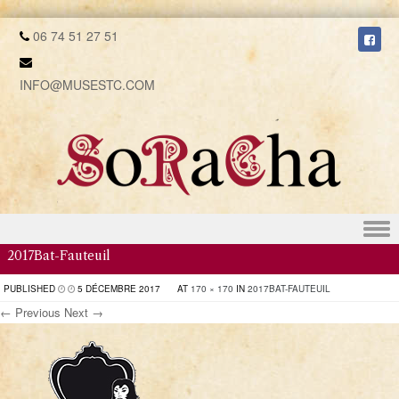
06 74 51 27 51
INFO@MUSESTC.COM
Skip to content
2017Bat-Fauteuil
PUBLISHED
5 DÉCEMBRE 2017
AT
170 × 170
IN
2017BAT-FAUTEUIL
← Previous
Next →