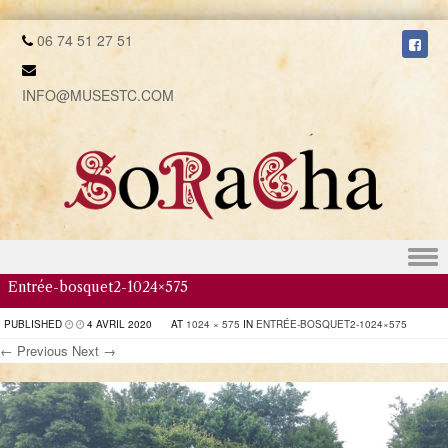
06 74 51 27 51
INFO@MUSESTC.COM
Skip to content
Entrée-bosquet2-1024×575
PUBLISHED
4 AVRIL 2020
AT
1024 × 575
IN
ENTRÉE-BOSQUET2-1024×575
← Previous
Next →