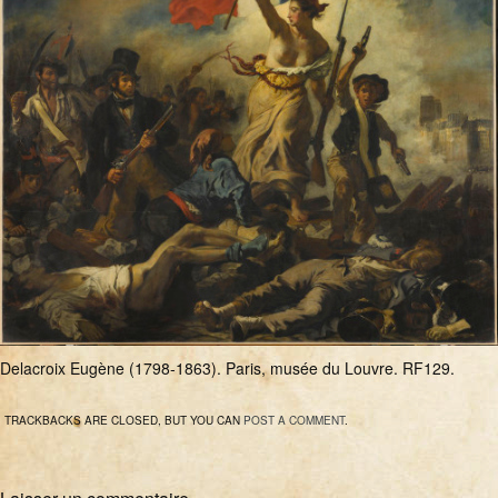
Delacroix Eugène (1798-1863). Paris, musée du Louvre. RF129.
TRACKBACKS ARE CLOSED, BUT YOU CAN
POST A COMMENT
.