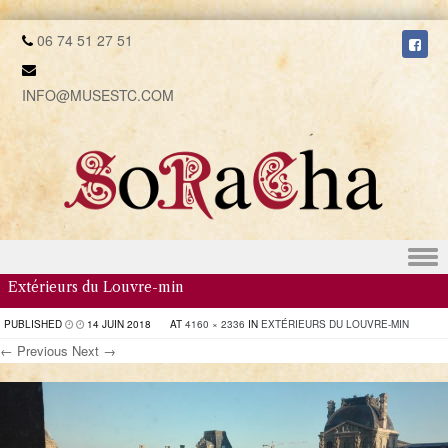
06 74 51 27 51
INFO@MUSESTC.COM
Skip to content
Extérieurs du Louvre-min
PUBLISHED
14 JUIN 2018
AT
4160 × 2336
IN
EXTÉRIEURS DU LOUVRE-MIN
← Previous
Next →