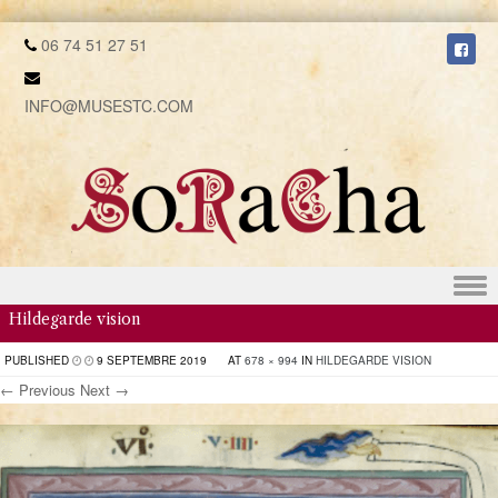
06 74 51 27 51
INFO@MUSESTC.COM
Skip to content
Hildegarde vision
PUBLISHED
9 SEPTEMBRE 2019
AT
678 × 994
IN
HILDEGARDE VISION
← Previous
Next →