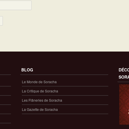
BLOG
DÉCO
SOR
Le Monde de Soracha
La Critique de Soracha
Les Flâneries de Soracha
La Gazette de Soracha