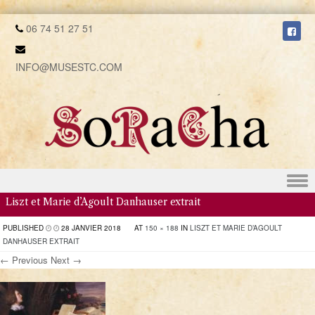
06 74 51 27 51
INFO@MUSESTC.COM
Skip to content
Liszt et Marie d’Agoult Danhauser extrait
PUBLISHED
28 JANVIER 2018
AT
150 × 188
IN
LISZT ET MARIE D’AGOULT
DANHAUSER EXTRAIT
← Previous
Next →