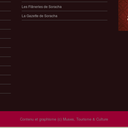
Les Flâneries de Soracha
La Gazette de Soracha
Contenu et graphisme (c) Muses, Tourisme & Culture