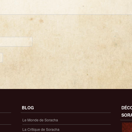
BLOG
DÉCO
SOR
Le Monde de Soracha
La Critique de Soracha