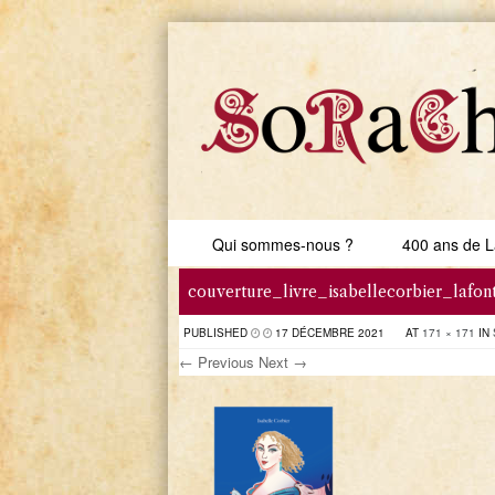
Skip to content
Qui sommes-nous ?
400 ans de L
Menu
couverture_livre_isabellecorbier_lafo
PUBLISHED
17 DÉCEMBRE 2021
AT
171 × 171
IN
← Previous
Next →