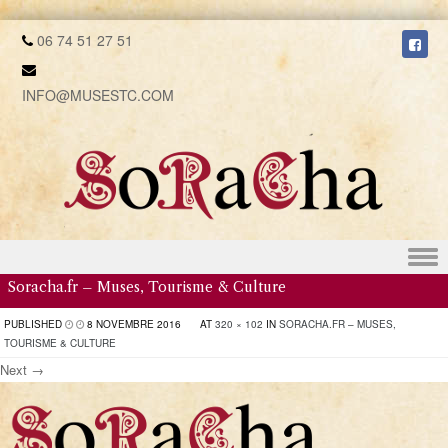
06 74 51 27 51
INFO@MUSESTC.COM
Skip to content
Soracha.fr – Muses, Tourisme & Culture
PUBLISHED
8 NOVEMBRE 2016
AT
320 × 102
IN
SORACHA.FR – MUSES,
TOURISME & CULTURE
Next →