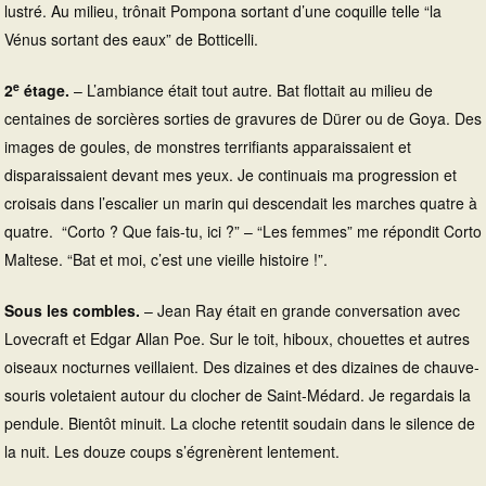
lustré. Au milieu, trônait Pompona sortant d’une coquille telle “la
Vénus sortant des eaux” de Botticelli.
e
2
étage.
– L’ambiance était tout autre. Bat flottait au milieu de
centaines de sorcières sorties de gravures de Dürer ou de Goya. Des
images de goules, de monstres terrifiants apparaissaient et
disparaissaient devant mes yeux. Je continuais ma progression et
croisais dans l’escalier un marin qui descendait les marches quatre à
quatre. “Corto ? Que fais-tu, ici ?” – “Les femmes” me répondit Corto
Maltese. “Bat et moi, c’est une vieille histoire !”.
Sous les combles.
– Jean Ray était en grande conversation avec
Lovecraft et Edgar Allan Poe. Sur le toit, hiboux, chouettes et autres
oiseaux nocturnes veillaient. Des dizaines et des dizaines de chauve-
souris voletaient autour du clocher de Saint-Médard. Je regardais la
pendule. Bientôt minuit. La cloche retentit soudain dans le silence de
la nuit. Les douze coups s’égrenèrent lentement.