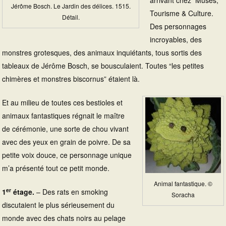
arrivant chez Muses,
Jérôme Bosch. Le Jardin des délices. 1515.
Tourisme & Culture.
Détail.
Des personnages
incroyables, des
monstres grotesques, des animaux inquiétants, tous sortis des
tableaux de Jérôme Bosch, se bousculaient. Toutes “les petites
chimères et monstres biscornus” étaient là.
Et au milieu de toutes ces bestioles et
animaux fantastiques régnait le maître
de cérémonie, une sorte de chou vivant
avec des yeux en grain de poivre. De sa
petite voix douce, ce personnage unique
m’a présenté tout ce petit monde.
Animal fantastique. ©
er
1
étage.
– Des rats en smoking
Soracha
discutaient le plus sérieusement du
monde avec des chats noirs au pelage