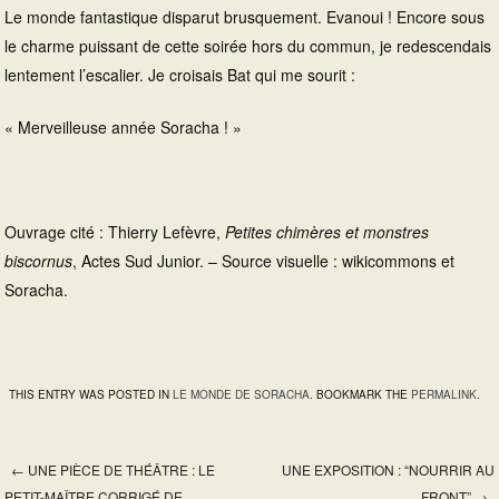
Le monde fantastique disparut brusquement. Evanoui ! Encore sous
le charme puissant de cette soirée hors du commun, je redescendais
lentement l’escalier. Je croisais Bat qui me sourit :
« Merveilleuse année Soracha ! »
Ouvrage cité : Thierry Lefèvre,
Petites chimères et monstres
biscornus
, Actes Sud Junior. – Source visuelle : wikicommons et
Soracha.
THIS ENTRY WAS POSTED IN
LE MONDE DE SORACHA
. BOOKMARK THE
PERMALINK
.
←
UNE PIÈCE DE THÉÂTRE : LE
UNE EXPOSITION : “NOURRIR AU
PETIT-MAÎTRE CORRIGÉ DE
FRONT”
→