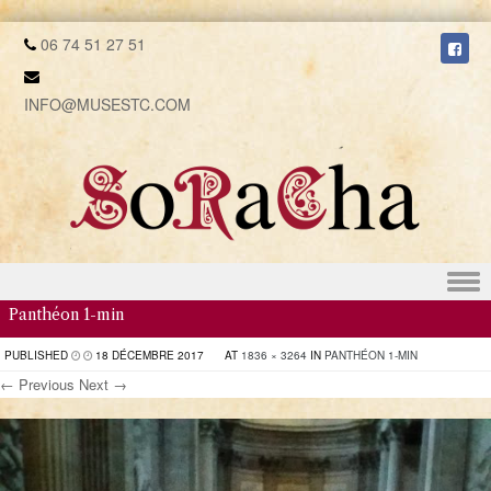
06 74 51 27 51
INFO@MUSESTC.COM
Skip to content
Panthéon 1-min
PUBLISHED
18 DÉCEMBRE 2017
AT
1836 × 3264
IN
PANTHÉON 1-MIN
← Previous
Next →