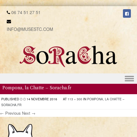
06 74 51 27 51
INFO@MUSESTC.COM
Skip to content
Pompona, la Chatte – Soracha.fr
PUBLISHED
14 NOVEMBRE 2016
AT
113 × 300
IN
POMPONA, LA CHATTE –
SORACHA.FR
← Previous
Next →