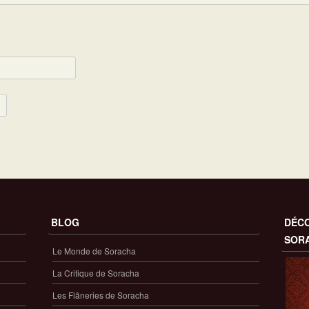
BLOG
DÉCO
SOR
Le Monde de Soracha
La Critique de Soracha
Les Flâneries de Soracha