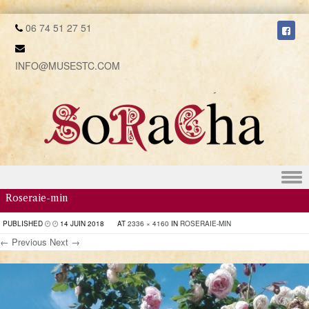
06 74 51 27 51
INFO@MUSESTC.COM
Skip to content
Roseraie-min
PUBLISHED
14 JUIN 2018
AT
2336 × 4160
IN
ROSERAIE-MIN
← Previous
Next →