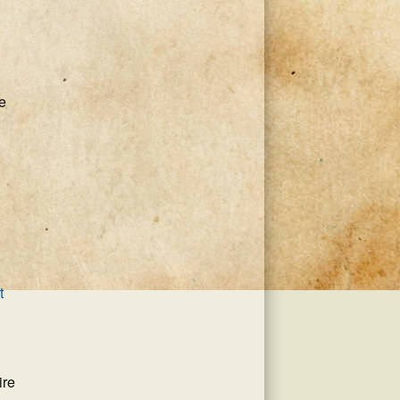
e
t
ire