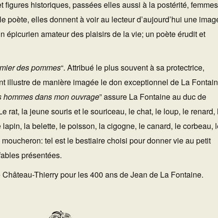
et figures historiques, passées elles aussi à la postérité, femmes
e poète, elles donnent à voir au lecteur d’aujourd’hui une imag
 épicurien amateur des plaisirs de la vie; un poète érudit et
ommier des pommes
“. Attribué le plus souvent à sa protectrice,
 illustre de manière imagée le don exceptionnel de La Fontain
des hommes dans mon ouvrage
” assure La Fontaine au duc de
at, la jeune souris et le souriceau, le chat, le loup, le renard, 
e lapin, la belette, le poisson, la cigogne, le canard, le corbeau, 
e moucheron: tel est le bestiaire choisi pour donner vie au petit
ables présentées.
 de Château-Thierry pour les 400 ans de Jean de La Fontaine.