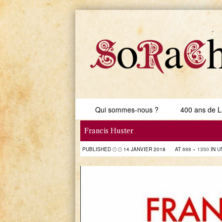
Skip to content
Qui sommes-nous ?
400 ans de L
Menu
Francis Huster
PUBLISHED
14 JANVIER 2018
AT
888 × 1350
IN
U