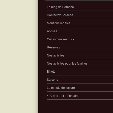
Le blog de Soracha
Contactez Soracha
Mentions légales
Accueil
Qui sommes-nous ?
Réservez
Nos activités
Nos activités pour les familles
Billets
Saisons
La minute de lecture
400 ans de La Fontaine