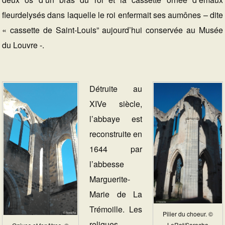
fleurdelysés dans laquelle le roi enfermait ses aumônes – dite
« cassette de Saint-Louis” aujourd’hui conservée au Musée
du Louvre -.
Détruite au
XIVe siècle,
l’abbaye est
reconstruite en
1644 par
l’abbesse
Marguerite-
Marie de La
Trémoille. Les
Pilier du choeur. ©
reliques
LeRat/Soracha