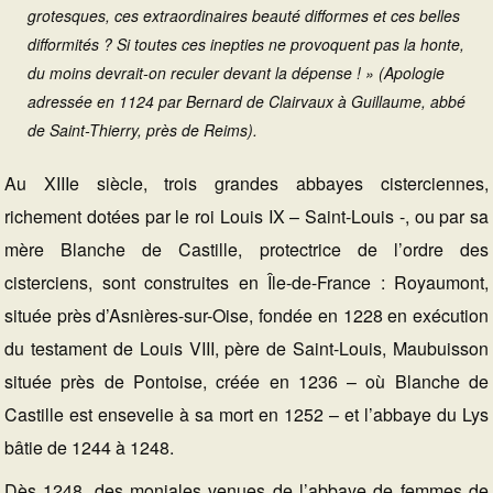
grotesques, ces extraordinaires beauté difformes et ces belles
difformités ? Si toutes ces inepties ne provoquent pas la honte,
du moins devrait-on reculer devant la dépense ! » (Apologie
adressée en 1124 par Bernard de Clairvaux à Guillaume, abbé
de Saint-Thierry, près de Reims).
Au XIIIe siècle, trois grandes abbayes cisterciennes,
richement dotées par le roi Louis IX – Saint-Louis -, ou par sa
mère Blanche de Castille, protectrice de l’ordre des
cisterciens, sont construites en Île-de-France : Royaumont,
située près d’Asnières-sur-Oise, fondée en 1228 en exécution
du testament de Louis VIII, père de Saint-Louis, Maubuisson
située près de Pontoise, créée en 1236 – où Blanche de
Castille est ensevelie à sa mort en 1252 – et l’abbaye du Lys
bâtie de 1244 à 1248.
Dès 1248, des moniales venues de l’abbaye de femmes de