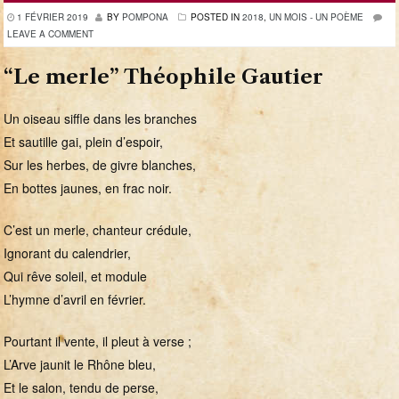
1 FÉVRIER 2019
BY
POMPONA
POSTED IN
2018
,
UN MOIS - UN POÈME
LEAVE A COMMENT
“Le merle” Théophile Gautier
Un oiseau siffle dans les branches
Et sautille gai, plein d’espoir,
Sur les herbes, de givre blanches,
En bottes jaunes, en frac noir.
C’est un merle, chanteur crédule,
Ignorant du calendrier,
Qui rêve soleil, et module
L’hymne d’avril en février.
Pourtant il vente, il pleut à verse ;
L’Arve jaunit le Rhône bleu,
Et le salon, tendu de perse,