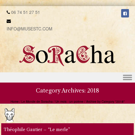
06 74 51 27 51
INFO@MUSESTC.COM
Skip to content
Category Archives:
2018
Home
/
Le Monde de Soracha
/
Un mois - un poème
/
Archive by Category "2018"
Théophile Gautier – “Le merle”