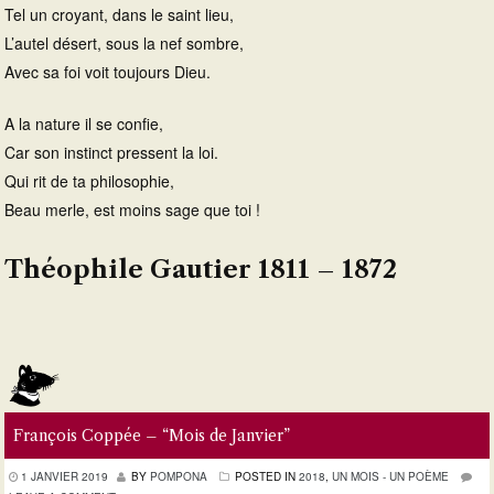
Tel un croyant, dans le saint lieu,
L’autel désert, sous la nef sombre,
Avec sa foi voit toujours Dieu.
A la nature il se confie,
Car son instinct pressent la loi.
Qui rit de ta philosophie,
Beau merle, est moins sage que toi !
Théophile Gautier 1811 – 1872
François Coppée – “Mois de Janvier”
1 JANVIER 2019
BY
POMPONA
POSTED IN
2018
,
UN MOIS - UN POÈME