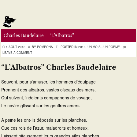
Charles Baudelaire – “L’Albatros”
1 AOÛT 2018
BY
POMPONA
POSTED IN
2018
,
UN MOIS - UN POÈME
LEAVE A COMMENT
“L’Albatros” Charles Baudelaire
Souvent, pour s’amuser, les hommes d’équipage
Prennent des albatros, vastes oiseaux des mers,
Qui suivent, indolents compagnons de voyage,
Le navire glissant sur les gouffres amers.
A peine les ont-ils déposés sur les planches,
Que ces rois de l’azur, maladroits et honteux,
Laissent piteusement leurs grandes ailes blanches