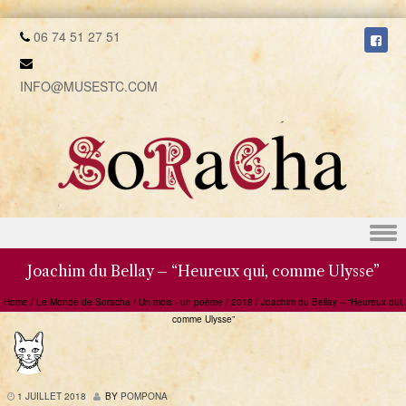
06 74 51 27 51
INFO@MUSESTC.COM
Skip to content
Joachim du Bellay – “Heureux qui, comme Ulysse”
Home
/
Le Monde de Soracha
/
Un mois - un poème
/
2018
/
Joachim du Bellay – “Heureux qui,
comme Ulysse”
1 JUILLET 2018
BY
POMPONA