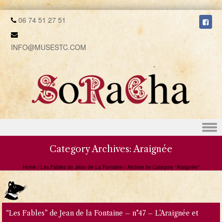
06 74 51 27 51
INFO@MUSESTC.COM
Skip to content
Category Archives:
Araignée
Home
/
Les Fables de Jean de La Fontaine
/
Archive by Category "Araignée"
“Les Fables” de Jean de la Fontaine – n°47 – L’Araignée et