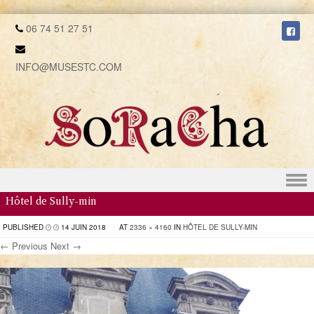
06 74 51 27 51
INFO@MUSESTC.COM
Skip to content
Hôtel de Sully-min
PUBLISHED
14 JUIN 2018
AT
2336 × 4160
IN
HÔTEL DE SULLY-MIN
← Previous
Next →