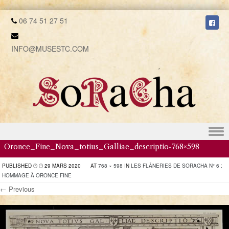
06 74 51 27 51
INFO@MUSESTC.COM
Skip to content
Oronce_Fine_Nova_totius_Galliae_descriptio-768×598
PUBLISHED
29 MARS 2020
AT
768 × 598
IN
LES FLÂNERIES DE SORACHA N° 6 :
HOMMAGE À ORONCE FINE
← Previous