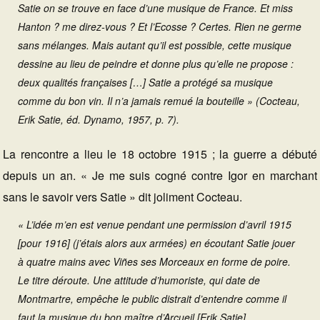
Satie on se trouve en face d’une musique de France. Et miss
Hanton ? me direz-vous ? Et l’Ecosse ? Certes. Rien ne germe
sans mélanges. Mais autant qu’il est possible, cette musique
dessine au lieu de peindre et donne plus qu’elle ne propose :
deux qualités françaises […] Satie a protégé sa musique
comme du bon vin. Il n’a jamais remué la bouteille » (Cocteau,
Erik Satie, éd. Dynamo, 1957, p. 7).
La rencontre a lieu le 18 octobre 1915 ; la guerre a débuté
depuis un an. « Je me suis cogné contre Igor en marchant
sans le savoir vers Satie » dit joliment Cocteau.
« L’idée m’en est venue pendant une permission d’avril 1915
[pour 1916] (j’étais alors aux armées) en écoutant Satie jouer
à quatre mains avec Viñes ses Morceaux en forme de poire.
Le titre déroute. Une attitude d’humoriste, qui date de
Montmartre, empêche le public distrait d’entendre comme il
faut la musique du bon maître d’Arcueil [Erik Satie].