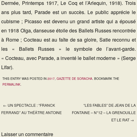
Dermée, Printemps 1917, Le Coq et l’Arlequin, 1918). Trois
ans plus tard, Parade est un succès. Le public apprécie le
cubisme ; Picasso est devenu un grand artiste qui a épousé
en 1918 Olga, danseuse étoile des Ballets Russes rencontrée
à Rome ; Cocteau est au faîte de sa gloire, Satie reconnu et
les « Ballets Russes » le symbole de l’avant-garde.
« Cocteau, avec Parade, a inventé le ballet moderne » (Serge
Lifar).
THIS ENTRY WAS POSTED IN
2017
,
GAZETTE DE SORACHA
. BOOKMARK THE
PERMALINK
.
←
UN SPECTACLE : “FRANCK
“LES FABLES” DE JEAN DE LA
Post navigation
FERRAND” AU THÉÂTRE ANTOINE
FONTAINE – N°12 – LA GRENOUILLE
ET LE RAT
→
Laisser un commentaire