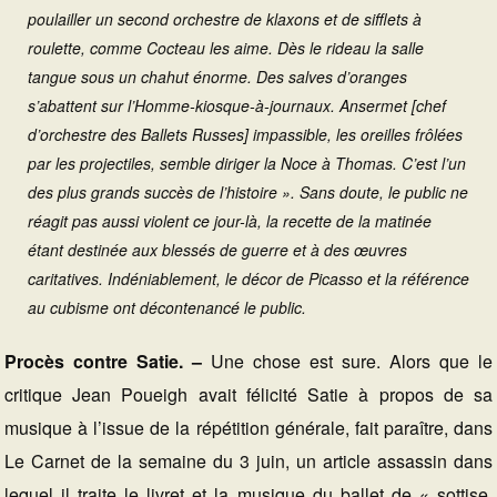
poulailler un second orchestre de klaxons et de sifflets à
roulette, comme Cocteau les aime. Dès le rideau la salle
tangue sous un chahut énorme. Des salves d’oranges
s’abattent sur l’Homme-kiosque-à-journaux. Ansermet [chef
d’orchestre des Ballets Russes] impassible, les oreilles frôlées
par les projectiles, semble diriger la Noce à Thomas. C’est l’un
des plus grands succès de l’histoire ». Sans doute, le public ne
réagit pas aussi violent ce jour-là, la recette de la matinée
étant destinée aux blessés de guerre et à des œuvres
caritatives. Indéniablement, le décor de Picasso et la référence
au cubisme ont décontenancé le public.
Procès contre Satie. –
Une chose est sure. Alors que le
critique Jean Poueigh avait félicité Satie à propos de sa
musique à l’issue de la répétition générale, fait paraître, dans
Le Carnet de la semaine du 3 juin, un article assassin dans
lequel il traite le livret et la musique du ballet de « sottise,