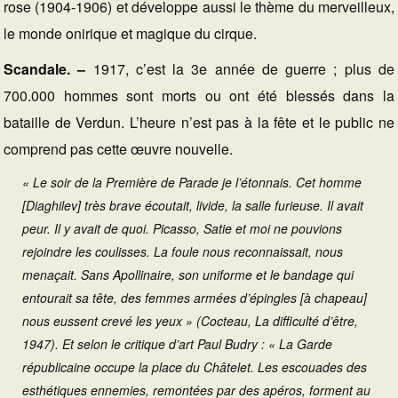
rose (1904-1906) et développe aussi le thème du merveilleux,
le monde onirique et magique du cirque.
Scandale. –
1917, c’est la 3e année de guerre ; plus de
700.000 hommes sont morts ou ont été blessés dans la
bataille de Verdun. L’heure n’est pas à la fête et le public ne
comprend pas cette œuvre nouvelle.
« Le soir de la Première de Parade je l’étonnais. Cet homme
[Diaghilev] très brave écoutait, livide, la salle furieuse. Il avait
peur. Il y avait de quoi. Picasso, Satie et moi ne pouvions
rejoindre les coulisses. La foule nous reconnaissait, nous
menaçait. Sans Apollinaire, son uniforme et le bandage qui
entourait sa tête, des femmes armées d’épingles [à chapeau]
nous eussent crevé les yeux » (Cocteau, La difficulté d’être,
1947). Et selon le critique d’art Paul Budry : « La Garde
républicaine occupe la place du Châtelet. Les escouades des
esthétiques ennemies, remontées par des apéros, forment au