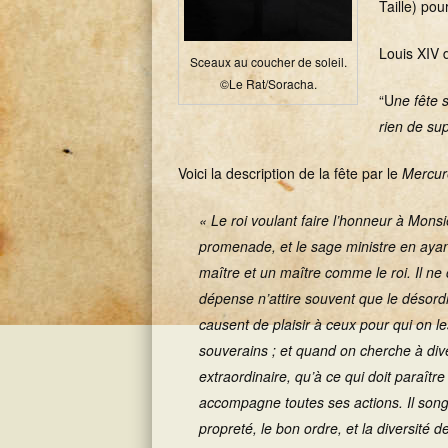
Taille) pou
Louis XIV d
Sceaux au coucher de soleil.
©Le Rat/Soracha.
“U
ne fête 
rien de su
Voici la description de la fête par le
Mercur
« Le roi voulant faire l’honneur à Monsie
promenade, et le sage ministre en ayant 
maître et un maître comme le roi. Il ne
dépense n’attire souvent que le désordre
causent de plaisir à ceux pour qui on le
souverains ; et quand on cherche à diver
extraordinaire, qu’à ce qui doit paraîtr
accompagne toutes ses actions. Il song
propreté, le bon ordre, et la diversité de