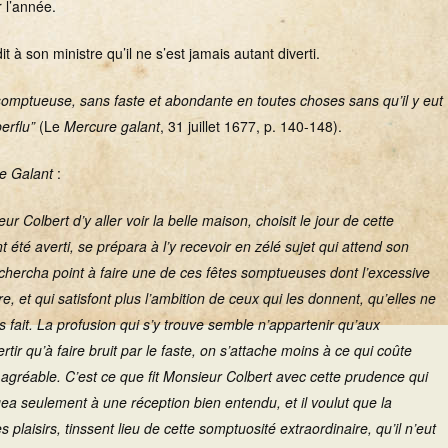
r l’année.
it à son ministre qu’il ne s’est jamais autant diverti.
somptueuse, sans faste et abondante en toutes choses sans qu’il y eut
perflu”
(Le
Mercure galant
, 31 juillet 1677, p. 140-148).
e Galant
:
ur Colbert d’y aller voir la belle maison, choisit le jour de cette
été averti, se prépara à l’y recevoir en zélé sujet qui attend son
 chercha point à faire une de ces fêtes somptueuses dont l’excessive
, et qui satisfont plus l’ambition de ceux qui les donnent, qu’elles ne
s fait. La profusion qui s’y trouve semble n’appartenir qu’aux
tir qu’à faire bruit par le faste, on s’attache moins à ce qui coûte
e agréable. C’est ce que fit Monsieur Colbert avec cette prudence qui
ea seulement à une réception bien entendu, et il voulut que la
s plaisirs, tinssent lieu de cette somptuosité extraordinaire, qu’il n’eut