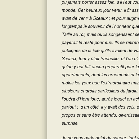
pu jamais porter assez loin, s’il l’eut v
monde. Cet heureux jour venu, il fit ass
avait de venir à Sceaux ; et pour augment
longtemps le souvenir de l’honneur que S
Taille au roi, mais qu’ils songeassent s
payerait le reste pour eux. Ils se retirè
publiques de la joie qu’ils avaient de v
Sceaux, tout y était tranquille et l’on
qu’on y eut fait aucun préparatif pour l
appartements, dont les ornements et le
moins les yeux que l’extraordinaire ma
plusieurs endroits particuliers du jard
l’opéra d’
Hermione
, après lequel on ach
partout : d’un côté, il y avait des voix,
propos et sans être attendu, divertissai
surprise.
Je ne vous parle point du souper, tout y 