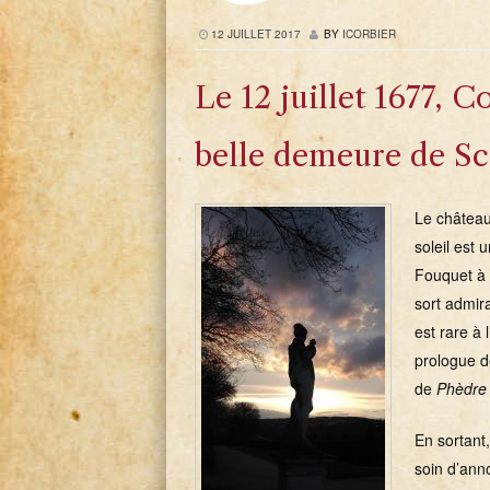
12 JUILLET 2017
BY
ICORBIER
Le 12 juillet 1677, 
belle demeure de Sc
Le château
soleil est 
Fouquet à 
sort admir
est rare à
prologue d
de
Phèdr
En sortant,
soin d’anno