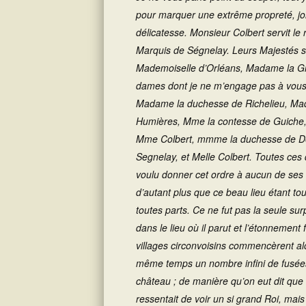
pour marquer une extrême propreté, joi
délicatesse. Monsieur Colbert servit le 
Marquis de Ségnelay. Leurs Majestés s’
Mademoiselle d’Orléans, Madame la Grand
dames dont je ne m’engage pas à vous 
Madame la duchesse de Richelieu, M
Humières, Mme la contesse de Guiche,
Mme Colbert, mmme la duchesse de De
Segnelay, et Melle Colbert. Toutes ces 
voulu donner cet ordre à aucun de ses off
d’autant plus que ce beau lieu étant tou
toutes parts. Ce ne fut pas la seule surp
dans le lieu où il parut et l’étonnement f
villages circonvoisins commencèrent alo
même temps un nombre infini de fusées 
château ; de manière qu’on eut dit que 
ressentait de voir un si grand Roi, mais