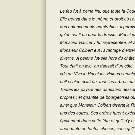
Le feu fut à peine fini, que toute la Co
Elle trouva dans le même endroit où l’o
des enfoncements admirables. Il parais
qu’on avait eu pour le dresser. Monsieu
Monsieur Racine y fut représentée, et a
Monsieur Colbert eut l’avantage d’enten
divertie. A peiene fut-elle hors du châte
Tout était en joie, on dansait d’un côté
cris de
Vive le Roi
et les violons sembla
nuit si bien éclairée, tous les arbres é
Toutes les paysannes dansaient dessous,
propres ; et quantité de bourgeoises qui
ainsi que Monsieur Colbert divertit le R
uns des autres. Ses ordres furent exécut
également dans cette fête et qu’il n’y e
abondante en toutes choses, sans qu’il 