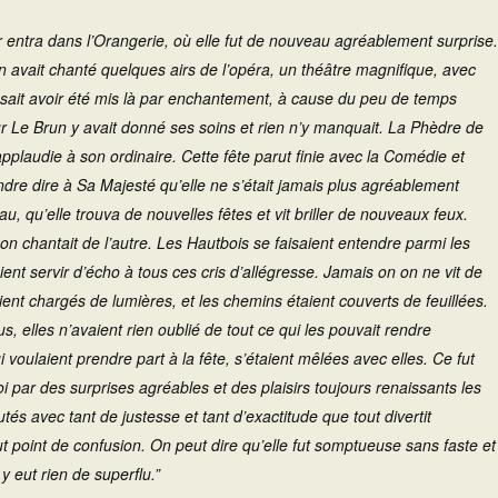
ur entra dans l’Orangerie, où elle fut de nouveau agréablement surprise.
n avait chanté quelques airs de l’opéra, un théâtre magnifique, avec
sait avoir été mis là par enchantement, à cause du peu de temps
r Le Brun y avait donné ses soins et rien n’y manquait. La
Phèdre
de
pplaudie à son ordinaire. Cette fête parut finie avec la Comédie et
dre dire à Sa Majesté qu’elle ne s’était jamais plus agréablement
au, qu’elle trouva de nouvelles fêtes et vit briller de nouveaux feux.
, on chantait de l’autre. Les Hautbois se faisaient entendre parmi les
ient servir d’écho à tous ces cris d’allégresse. Jamais on on ne vit de
taient chargés de lumières, et les chemins étaient couverts de feuillées.
 elles n’avaient rien oublié de tout ce qui les pouvait rendre
 voulaient prendre part à la fête, s’étaient mêlées avec elles. Ce fut
oi par des surprises agréables et des plaisirs toujours renaissants les
és avec tant de justesse et tant d’exactitude que tout divertit
ut point de confusion. On peut dire qu’elle fut somptueuse sans faste et
y eut rien de superflu.”