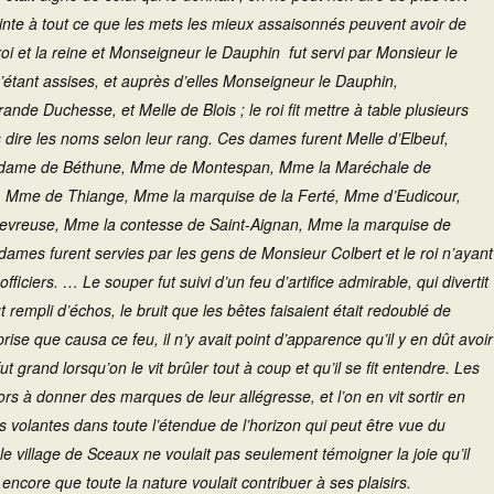
nte à tout ce que les mets les mieux assaisonnés peuvent avoir de
roi et la reine et Monseigneur le Dauphin fut servi par Monsieur le
étant assises, et auprès d’elles Monseigneur le Dauphin,
e Duchesse, et Melle de Blois ; le roi fit mettre à table plusieurs
dire les noms selon leur rang. Ces dames furent Melle d’Elbeuf,
adame de Béthune, Mme de Montespan, Mme la Maréchale de
 Mme de Thiange, Mme la marquise de la Ferté, Mme d’Eudicour,
vreuse, Mme la contesse de Saint-Aignan, Mme la marquise de
dames furent servies par les gens de Monsieur Colbert et le roi n’ayant
iciers. … Le souper fut suivi d’un feu d’artifice admirable, qui divertit
t rempli d’échos, le bruit que les bêtes faisaient était redoublé de
rise que causa ce feu, il n’y avait point d’apparence qu’il y en dût avoir
ut grand lorsqu’on le vit brûler tout à coup et qu’il se fit entendre. Les
rs à donner des marques de leur allégresse, et l’on en vit sortir en
volantes dans toute l’étendue de l’horizon qui peut être vue du
le village de Sceaux ne voulait pas seulement témoigner la joie qu’il
 encore que toute la nature voulait contribuer à ses plaisirs.