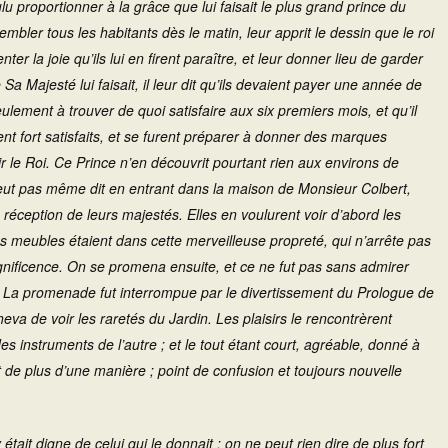
oulu proportionner à la grâce que lui faisait le plus grand prince du
embler tous les habitants dès le matin, leur apprit le dessin que le roi
er la joie qu’ils lui en firent paraître, et leur donner lieu de garder
a Majesté lui faisait, il leur dit qu’ils devaient payer une année de
eulement à trouver de quoi satisfaire aux six premiers mois, et qu’il
rent fort satisfaits, et se furent préparer à donner des marques
oir le Roi. Ce Prince n’en découvrit pourtant rien aux environs de
 n’eut pas même dit en entrant dans la maison de Monsieur Colbert,
a réception de leurs majestés. Elles en voulurent voir d’abord les
s meubles étaient dans cette merveilleuse propreté, qui n’arrête pas
gnificence. On se promena ensuite, et ce ne fut pas sans admirer
in. La promenade fut interrompue par le divertissement du Prologue de
eva de voir les raretés du Jardin. Les plaisirs le rencontrèrent
 des instruments de l’autre ; et le tout étant court, agréable, donné à
t de plus d’une manière ; point de confusion et toujours nouvelle
était digne de celui qui le donnait ; on ne peut rien dire de plus fort