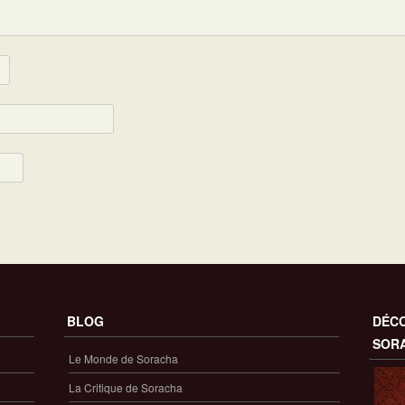
BLOG
DÉCO
SOR
Le Monde de Soracha
La Critique de Soracha