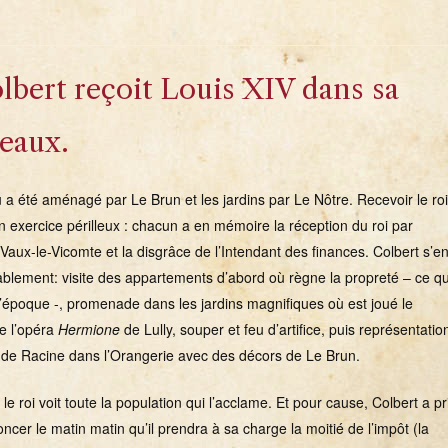
Colbert reçoit Louis XIV dans sa
eaux.
 a été aménagé par Le Brun et les jardins par Le Nôtre. Recevoir le roi
un exercice périlleux : chacun a en mémoire la réception du roi par
Vaux-le-Vicomte et la disgrâce de l’Intendant des finances. Colbert s’e
ablement: visite des appartements d’abord où règne la propreté – ce qu
 l’époque -, promenade dans les jardins magnifiques où est joué le
e l’opéra
Hermione
de Lully, souper et feu d’artifice, puis représentatio
e
de Racine dans l’Orangerie avec des décors de Le Brun.
 le roi voit toute la population qui l’acclame. Et pour cause, Colbert a pr
ncer le matin matin qu’il prendra à sa charge la moitié de l’impôt (la