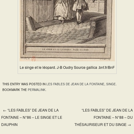
Le singe et le léopard. J-B Oudry Source gallica .bnf.fr/BnF
THIS ENTRY WAS POSTED IN
LES FABLES DE JEAN DE LA FONTAINE
,
SINGE
.
BOOKMARK THE
PERMALINK
.
←
“LES FABLES” DE JEAN DE LA
“LES FABLES” DE JEAN DE LA
Post navigation
FONTAINE – N°86 – LE SINGE ET LE
FONTAINE – N°88 – DU
DAUPHIN
THÉSAURISEUR ET DU SINGE
→