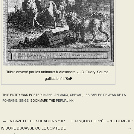
Tribut envoyé par les animaux à Alexandre. J.-B. Oudry. Source :
gallica.bnf.fr/BnF
THIS ENTRY WAS POSTED IN
ANE
,
ANIMAUX
,
CHEVAL
,
LES FABLES DE JEAN DE LA
FONTAINE
,
SINGE
. BOOKMARK THE
PERMALINK
.
←
LA GAZETTE DE SORACHA N°10 :
FRANÇOIS COPPÉE – “DÉCEMBRE”
Post navigation
ISIDORE DUCASSE OU LE COMTE DE
→