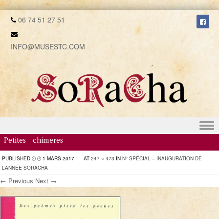
06 74 51 27 51
INFO@MUSESTC.COM
Skip to content
Petites_ chimeres
PUBLISHED
1 MARS 2017
AT
247 × 473
IN
N° SPÉCIAL – INAUGURATION DE
L’ANNÉE SORACHA
← Previous
Next →