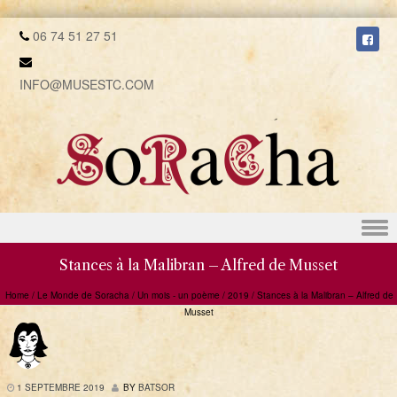
06 74 51 27 51
INFO@MUSESTC.COM
Skip to content
Stances à la Malibran – Alfred de Musset
Home
/
Le Monde de Soracha
/
Un mois - un poème
/
2019
/
Stances à la Malibran – Alfred de
Musset
1 SEPTEMBRE 2019
BY
BATSOR