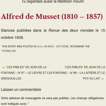
Tu regardais aussi la Malibran mourir.
Alfred de Musset (1810 – 1857)
Stances publiées dans
la Revue des deux mondes
le 15
octobre 1836.
THIS ENTRY WAS POSTED IN
2019
,
UN MOIS - UN POÈME
. BOOKMARK THE
PERMALINK
.
←
“LES FABLES” DE JEAN DE LA
“LES FABLES” DE JEAN DE LA
Post navigation
FONTAINE – N°97 – LE LIÈVRE ET LES
FONTAINE – N°98 – LA LAITIÈRE ET LE
GRENOUILLES
POT AU LAIT
→
Laisser un commentaire
Votre adresse de messagerie ne sera pas publiée.
Les champs obligatoires
sont indiqués avec
*