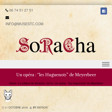
06 74 51 27 51
INFO@MUSESTC.COM
Skip to content
Un opéra : “les Huguenots” de Meyerbeer
Home
/
La critique de Soracha
/
2018
/
Un opéra : “les Huguenots” de Meyerbeer
11 OCTOBRE 2018
BY
BATSOR