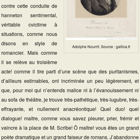
contre cette conduite de
hanneton sentimental,
véritable cvictime à
situations, comme nous
disons en style de
Adolphe Nourrit. Source : gallica.fr
romancier. Mais comme
il se relève au troisième
acte! comme il tire parti d’une scène que des puritanismes,
d’ailleurs estimables, ont incriminée un peu légèrement, et
que, pour moi qui n’entends malice ni à l’évanouissement ni
au sofa de théâtre, je trouve très-pathétique, très-lugubre, très-
effrayante, et nullement anacréontique! Quel duo! quel
dialogue! maître, comme vous savez pleurer, prier, frémir et
vaincre à la place de M. Scribe! Ô maître! vous êtes un grand
poète dramatique et un grand faiseur de romans. J’abandonne