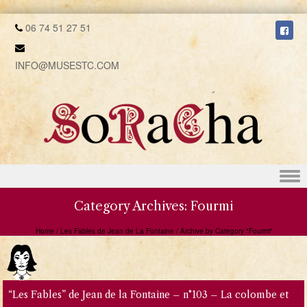
06 74 51 27 51
INFO@MUSESTC.COM
Skip to content
Category Archives:
Fourmi
Home
/
Les Fables de Jean de La Fontaine
/
Archive by Category "Fourmi"
“Les Fables” de Jean de la Fontaine – n°103 – La colombe et