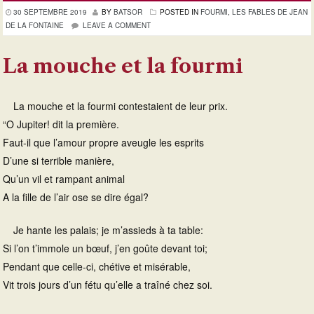
30 SEPTEMBRE 2019
BY
BATSOR
POSTED IN
FOURMI
,
LES FABLES DE JEAN
DE LA FONTAINE
LEAVE A COMMENT
La mouche et la fourmi
La mouche et la fourmi contestaient de leur prix.
“O Jupiter! dit la première.
Faut-il que l’amour propre aveugle les esprits
D’une si terrible manière,
Qu’un vil et rampant animal
A la fille de l’air ose se dire égal?
Je hante les palais; je m’assieds à ta table:
Si l’on t’immole un bœuf, j’en goûte devant toi;
Pendant que celle-ci, chétive et misérable,
Vit trois jours d’un fétu qu’elle a traîné chez soi.