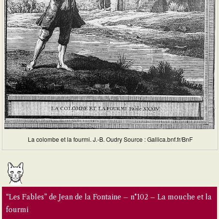
La colombe et la fourmi. J.-B. Oudry Source : Gallica.bnf.fr/BnF
“Les Fables” de Jean de la Fontaine – n°102 – La mouche et la
fourmi