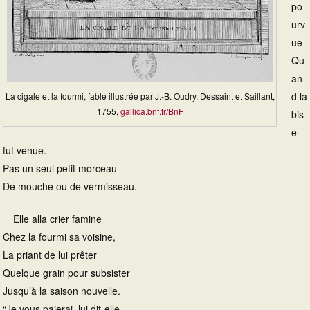
po
urv
ue
Qu
an
d la
La cigale et la fourmi, fable illustrée par J.-B. Oudry, Dessaint et Saillant,
1755,
gallica.bnf.fr/BnF
bis
e
fut venue.
Pas un seul petit morceau
De mouche ou de vermisseau.
Elle alla crier famine
Chez la fourmi sa voisine,
La priant de lui prêter
Quelque grain pour subsister
Jusqu’à la saison nouvelle.
“Je vous paierai, lui dit-elle,