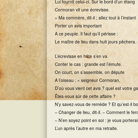
Lui fournit celui-ci. Sur le bord d’un étang
Cormoran vit une écrevisse.
« Ma commère, dit-il ; allez tout à l’instant
Porter un avis important
A ce peuple. Il faut qu’il périsse :
Le maître de lieu dans huit jours pêchera. 
L’écrevisse en hâte s’en va
Conter le cas : grande est l’émute.
On court, on s’assemble, on députe
A l’oiseau : « seigneur Cormoran,
D’où vous vient cet avis ? quel est votre g
Êtes-vous sûr de cette affaire ?
N’y savez-vous de remède ? Et qu’est-il bo
– Changer de lieu, dit-il. – Comment le fe
– N’en soyez point en soi : je vous porterai
L’un après l’autre en ma retraite.