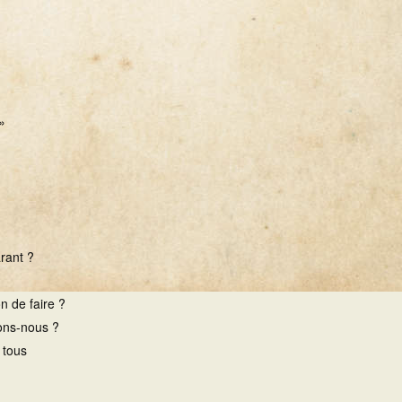
»
arant ?
n de faire ?
rons-nous ?
 tous