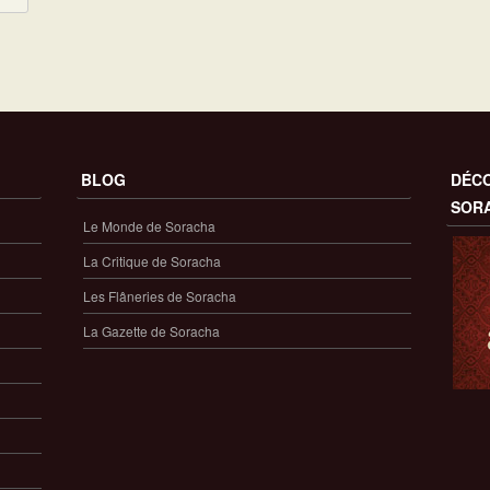
BLOG
DÉCO
SOR
Le Monde de Soracha
La Critique de Soracha
Les Flâneries de Soracha
La Gazette de Soracha