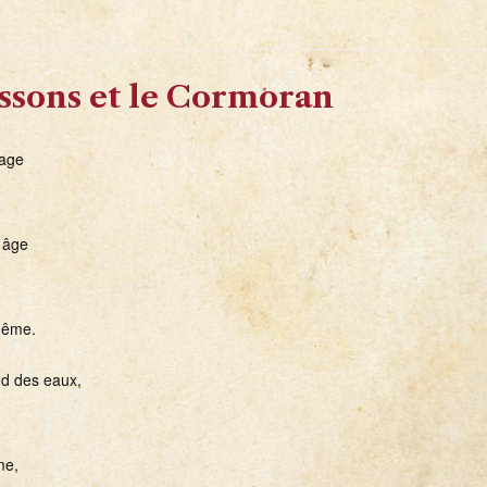
ssons et le Cormoran
nage
g âge
même.
nd des eaux,
me,