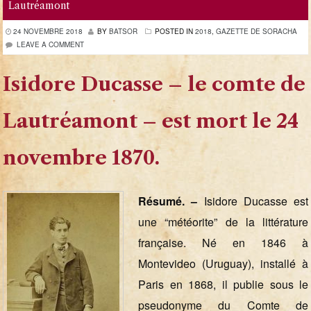
Lautréamont
24 NOVEMBRE 2018
BY
BATSOR
POSTED IN
2018
,
GAZETTE DE SORACHA
LEAVE A COMMENT
Isidore Ducasse – le comte de
Lautréamont – est mort le 24
novembre 1870.
Résumé. –
Isidore Ducasse est
une “météorite” de la littérature
française. Né en 1846 à
Montevideo (Uruguay), installé à
Paris en 1868, il publie sous le
pseudonyme du Comte de