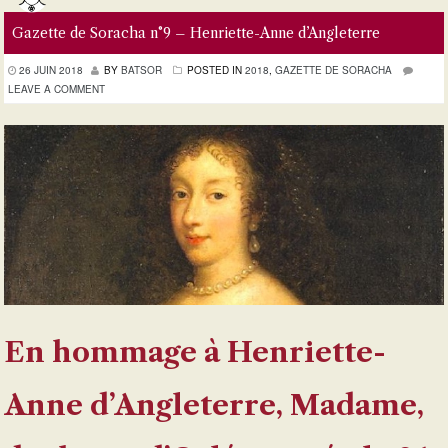
Gazette de Soracha n°9 – Henriette-Anne d’Angleterre
26 JUIN 2018
BY
BATSOR
POSTED IN
2018
,
GAZETTE DE SORACHA
LEAVE A COMMENT
En hommage à Henriette-
Anne d’Angleterre, Madame,