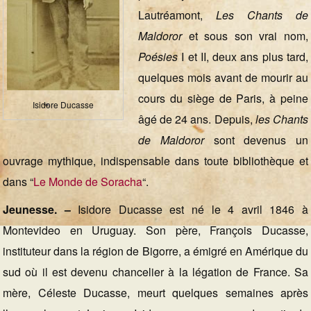
Lautréamont,
Les Chants de
Maldoror
et sous son vrai nom,
Poésies
I et II, deux ans plus tard,
quelques mois avant de mourir au
cours du siège de Paris, à peine
Isidore Ducasse
âgé de 24 ans. Depuis,
les Chants
de Maldoror
sont devenus un
ouvrage mythique, indispensable dans toute bibliothèque et
dans “
Le Monde de Soracha
“.
Jeunesse. –
Isidore Ducasse est né le 4 avril 1846 à
Montevideo en Uruguay. Son père, François Ducasse,
instituteur dans la région de Bigorre, a émigré en Amérique du
sud où il est devenu chancelier à la légation de France. Sa
mère, Céleste Ducasse, meurt quelques semaines après