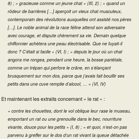
8) ; « gracieuse comme un jeune chat » (III, 2) ; « quand un
rôdeur de barrières […] aperçoit un vieux chat musculeux,
contemporain des révolutions auxquelles ont assisté nos pères
[…]. Le noble animal de la race féline attend son adversaire
avec courage, et dispute chèrement sa vie. Demain quelque
chiffonnier achètera une peau électrisable. Que ne fuyait-il
donc ? C’était si facile » (VI, I) ; « depuis le jour où un chat
angora me rongea, pendant une heure, la bosse pariétale,
comme un trépan qui perfore le crâne, en s’élançant
brusquement sur mon dos, parce que j’avais fait bouillir ses
petits dans une cuve remplie d’alcool, … » (VI, IV)
Et maintenant les extraits concernant « le rat » :
« contre les chouettes, dont le vol oblique leur rase le museau,
emportant un rat ou une grenouille dans le bec, nourriture
vivante, douce pour les petits » (I, 8) ; « et quoi, n’est-on pas
parvenu à greffer sur le dos d’un rat vivant la queue détachée