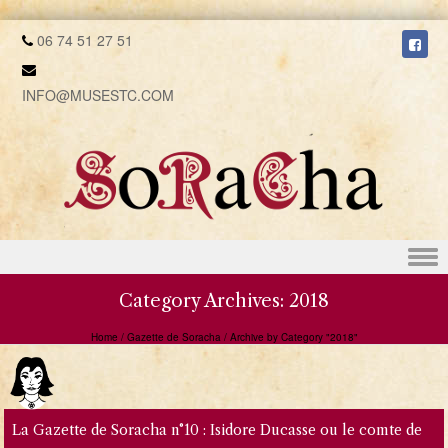
06 74 51 27 51
INFO@MUSESTC.COM
Skip to content
Category Archives:
2018
Home
/
Gazette de Soracha
/
Archive by Category "2018"
La Gazette de Soracha n°10 : Isidore Ducasse ou le comte de