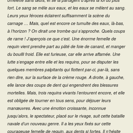
omelette sans œufs, et se la partagent d’après la loi du plus
fort. Le sang se mêle aux eaux, et les eaux se mêlent au sang.
Leurs yeux féroces éclairent suffisamment la scène du
carnage … Mais, quel est encore ce tumulte des eaux, là-bas,
à l’horizon ? On dirait une trombe qui s’approche. Quels coups
de rame ! J’aperçois ce que c’est. Une énorme femelle de
requin vient prendre part au pâté de foie de canard, et manger
du bouilli froid. Elle est furieuse, car elle arrive affamée. Une
lutte s’engage entre elle et les requins, pour se disputer les
quelques membres palpitants qui flottent par-ci, par-là, sans
rien dire, sur la surface de la crème rouge. A droite, à gauche,
elle lance des coups de dent qui engendrent des blessures
mortelles. Mais, trois requins vivants l’entourent encore, et elle
est obligée de tourner en tous sens, pour déjouer leurs
manœuvres. Avec une émotion croissante, inconnue
jusqu’alors, le spectateur, placé sur le rivage, suit cette bataille
navale d’un nouveau genre. Il a les yeux fixés sur cette
courageuse femelle de requin, aux dents si fortes. Il n’hésite