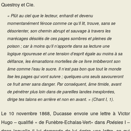
Questroy et Cie.
« Plût au ciel que le lecteur, enhardi et devenu
momentanément féroce comme ce qu’il lit, trouve, sans se
désorienter, son chemin abrupt et sauvage à travers les
marécages désolés de ces pages sombres et pleines de
poison ; car à moins qu’il n’apporte dans sa lecture une
logique rigoureuse et une tension d’esprit égale au moins à sa
défiance, les émanations mortelles de ce livre imbiberont son
âme comme l’eau le sucre. Il n’est pas bon que tout le monde
lise les pages qui vont suivre ; quelques-uns seuls savoureront
ce fruit amer sans danger. Par conséquent, âme timide, avant
de pénétrer plus loin dans de pareilles landes inexplorées,
dirige tes talons en arrière et non en avant. » (Chant I, 1).
Le 10 novembre 1868, Ducasse envoie une lettre à Victor
Hugo – qualifié « de Funèbre-Echalas-Vert» dans
Poésies
I –
dans laquelle il lui demande de lui écrire une lettre, ce qui