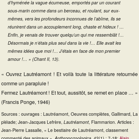
d’hyménée la vague écumeuse, emportés par un courant
sous-marin comme dans un berceau, et roulant, sur eux-
mêmes, vers les profondeurs inconnues de l’abîme, ils se
réunirent dans un accouplement long, chaste et hideux ! …
Enfin, je venais de trouver quelqu’un qui me ressemblât !…
Désormais je n’étais plus seul dans la vie !… Elle avait les
mêmes idées que moi !… J’étais en face de mon premier
amour !… » (Chant II, 13).
« Ouvrez Lautréamont ! Et voilà toute la littérature retournée
comme un parapluie !
Fermez Lautréamont ! Et tout, aussitôt, se remet en place … »
(Francis Ponge, 1946)
Sources : ouvrages : Lautréamont, Oeuvres complètes, Gallimard, La
pléiade; Jean-Jacques Lefrère,
Lautréamont
, Flammarion. Articles :
Jean-Pierre Lassalle, « Le bestiaire de Lautréamont, classement
commenté des animaux »,
Anthropozoologica,
42(1) : 7-18;
Alain