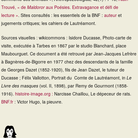
Trouvé, « de
Maldoror
aux Poésies. Extravagance et défi de
lecture »
. Sites consultés : les essentiels de la BNF :
auteur
et
jugements critiques; les cahiers de Lautréamont.
Sources visuelles : wikicommons : Isidore Ducasse, Photo-carte de
visite, exécutée à Tarbes en 1867 par le studio Blanchard, place
Maubourguet. Ce document a été retrouvé par Jean-Jacques Lefrère
à Bagnères-de-Bigorre en 1977 chez des descendants de la famille
de Georges Dazet (1852-1920), fils de Jean Dazet, le tuteur de
Ducasse ; Félix Vallotton, Portrait du Comte de Lautréamont, in
Le
Livre des masques
(vol. II, 1898), par Remy de Gourmont (1858-
1916).
histoire-image.org :
Narcisse Chaillou, Le dépeceur de rats.
BNF.fr
: Victor Hugo, la pieuvre.