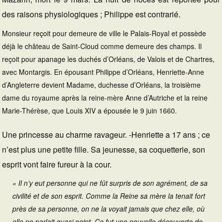
des raisons physiologiques ; Philippe est contrarié.
Monsieur reçoit pour demeure de ville le Palais-Royal et possède
déjà le château de Saint-Cloud comme demeure des champs. Il
reçoit pour apanage les duchés d’Orléans, de Valois et de Chartres,
avec Montargis. En épousant Philippe d’Orléans, Henriette-Anne
d’Angleterre devient Madame, duchesse d’Orléans, la troisième
dame du royaume après la reine-mère Anne d’Autriche et la reine
Marie-Thérèse, que Louis XIV a épousée le 9 juin 1660.
Une princesse au charme ravageur. -Henriette a 17 ans ; ce
n’est plus une petite fille. Sa jeunesse, sa coquetterie, son
esprit vont faire fureur à la cour.
« Il n’y eut personne qui ne fût surpris de son agrément, de sa
civilité et de son esprit. Comme la Reine sa mère la tenait fort
près de sa personne, on ne la voyait jamais que chez elle, où
elle ne parlait quasi point. Ce fut une nouvelle découverte de