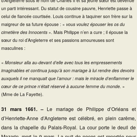
d’Angleterre sous le nom de Charles II et sa jeune sœur est devenue
un parti intéressant. Du statut de cousine pauvre, Henriette passe à
celui de fiancée courtisée. Louis continue à taquiner son frère sur la
maigreur de sa future épouse : «
vous voulez épouser les os du
cimetière des Innocents
». Mais Philippe n’en a cure ; il épouse la
sœur du roi d’Angleterre et ses passions amoureuses sont
masculines :
«
Monsieur alla au-devant d’elle avec tous les empressements
imaginables et continua jusqu’à son mariage à lui rendre des devoirs
auxquels il ne manquait que l’amour : mais le miracle d’enflammer le
cœur de ce prince n’était réservé à aucune femme du monde.
»
(Mme de La Fayette).
31 mars 1661. –
Le mariage de Philippe d’Orléans et
d’Henriette-Anne d’Angleterre est célébré, en plein carême,
dans la chapelle du Palais-Royal. La cour porte le deuil de
Mazarin, mort le 9 mars. La nuit de noces est reportée pour