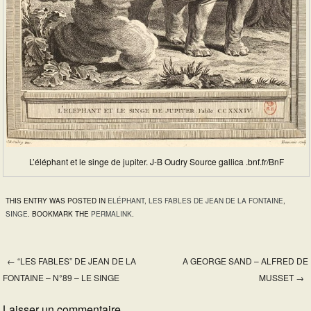
L’éléphant et le singe de jupiter. J-B Oudry Source gallica .bnf.fr/BnF
THIS ENTRY WAS POSTED IN
ELÉPHANT
,
LES FABLES DE JEAN DE LA FONTAINE
,
SINGE
. BOOKMARK THE
PERMALINK
.
←
“LES FABLES” DE JEAN DE LA
A GEORGE SAND – ALFRED DE
Post navigation
FONTAINE – N°89 – LE SINGE
MUSSET
→
Laisser un commentaire