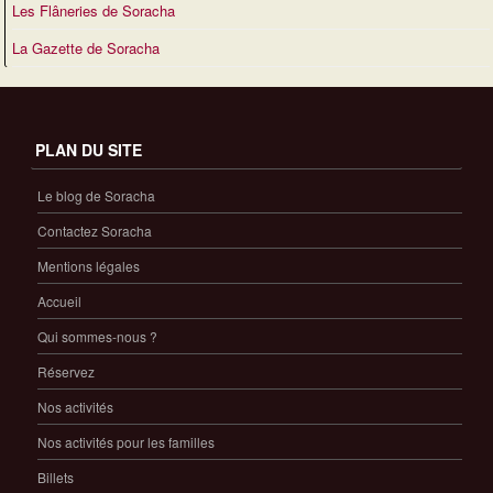
Les Flâneries de Soracha
La Gazette de Soracha
PLAN DU SITE
Le blog de Soracha
Contactez Soracha
Mentions légales
Accueil
Qui sommes-nous ?
Réservez
Nos activités
Nos activités pour les familles
Billets